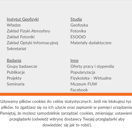
g
a
c
Instytut Geofizyki
Studia
j
Władze
Geofizyka
i
Zakład Fizyki Atmosfery
Fotonika
Zakład Fotoniki
ESOOiO
Zakład Optyki Informacyjnej
Materiały dydaktyczne
Sekretariat
Badania
Inne
Grupy badawcze
Oferty pracy i stypendia
Publikacje
Popularyzacja
Projekty
Fizykoteka - Wirtualne
Seminaria
Muzeum FUW
Facebook
Używamy plików cookies do celów statystycznych. Jeśli nie blokujesz ty
Warunki korzystania
|
Polityka prywatności
|
Pliki Cookies
|
Deklaracja
plików, to zgadzasz się na ich użycie oraz zapisanie w pamięci urządzenia
dostępności
|
Mapa serwisu
Pamiętaj, że możesz samodzielnie zarządzać cookies, zmieniając ustawien
© 2026 Uniwersytet Warszawski, Wydział Fizyki, Instytut Geofizyki, ul. Pasteura 5,
przeglądarki (odwiedź witrynę dostawcy Twojej przeglądarki aby
02-093 Warszawa
dowiedzieć się jak to robić).