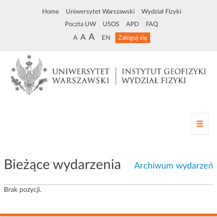
Home
Uniwersytet Warszawski
Wydział Fizyki
Poczta UW
USOS
APD
FAQ
A
A
A
EN
Zaloguj się
Z
m
i
a
Bieżące wydarzenia
n
Archiwum wydarzeń
a
n
Brak pozycji.
a
w
i