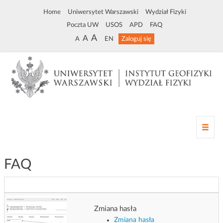
Home
Uniwersytet Warszawski
Wydział Fizyki
Poczta UW
USOS
APD
FAQ
A
A
A
EN
Zaloguj się
Z
m
i
a
FAQ
n
a
n
a
Zmiana hasła
w
i
Zmiana hasła