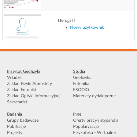
g
a
c
Usługi IT
j
Nowy użytkownik
i
Instytut Geofizyki
Studia
Władze
Geofizyka
Zakład Fizyki Atmosfery
Fotonika
Zakład Fotoniki
ESOOiO
Zakład Optyki Informacyjnej
Materiały dydaktyczne
Sekretariat
Badania
Inne
Grupy badawcze
Oferty pracy i stypendia
Publikacje
Popularyzacja
Projekty
Fizykoteka - Wirtualne