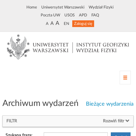
Home
Uniwersytet Warszawski
Wydział Fizyki
Poczta UW
USOS
APD
FAQ
A
A
A
EN
Zaloguj się
Z
m
i
a
Archiwum wydarzeń
n
Bieżące wydarzenia
a
n
FILTR
Rozwiń filtr
a
w
i
Szukana fraza: