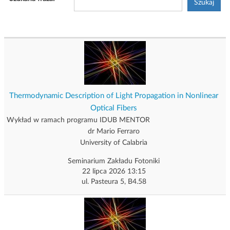
Szukaj
g
a
c
j
i
Thermodynamic Description of Light Propagation in Nonlinear
Optical Fibers
Wykład w ramach programu IDUB MENTOR
dr Mario Ferraro
University of Calabria
Seminarium Zakładu Fotoniki
22 lipca 2026 13:15
ul. Pasteura 5, B4.58