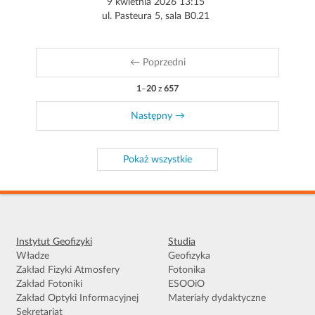
9 kwietnia 2026 13:15
ul. Pasteura 5, sala B0.21
←
Poprzedni
1
–
20
z
657
Następny
→
Pokaż wszystkie
Instytut Geofizyki
Studia
Władze
Geofizyka
Zakład Fizyki Atmosfery
Fotonika
Zakład Fotoniki
ESOOiO
Zakład Optyki Informacyjnej
Materiały dydaktyczne
Sekretariat