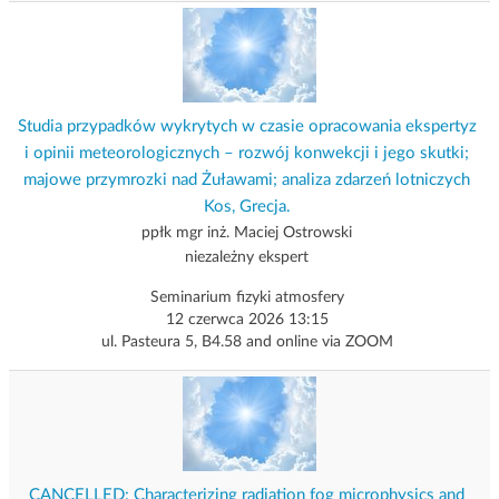
Studia przypadków wykrytych w czasie opracowania ekspertyz
i opinii meteorologicznych – rozwój konwekcji i jego skutki;
majowe przymrozki nad Żuławami; analiza zdarzeń lotniczych
Kos, Grecja.
ppłk mgr inż. Maciej Ostrowski
niezależny ekspert
Seminarium fizyki atmosfery
12 czerwca 2026 13:15
ul. Pasteura 5, B4.58 and online via ZOOM
CANCELLED: Characterizing radiation fog microphysics and