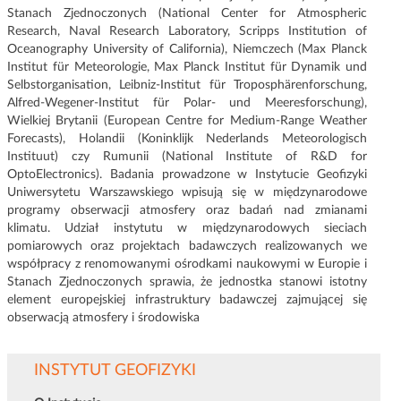
Stanach Zjednoczonych (National Center for Atmospheric
Research, Naval Research Laboratory, Scripps Institution of
Oceanography University of California), Niemczech (Max Planck
Institut für Meteorologie, Max Planck Institut für Dynamik und
Selbstorganisation, Leibniz-Institut für Troposphärenforschung,
Alfred-Wegener-Institut für Polar- und Meeresforschung),
Wielkiej Brytanii (European Centre for Medium-Range Weather
Forecasts), Holandii (Koninklijk Nederlands Meteorologisch
Instituut) czy Rumunii (National Institute of R&D for
OptoElectronics). Badania prowadzone w Instytucie Geofizyki
Uniwersytetu Warszawskiego wpisują się w międzynarodowe
programy obserwacji atmosfery oraz badań nad zmianami
klimatu. Udział instytutu w międzynarodowych sieciach
pomiarowych oraz projektach badawczych realizowanych we
współpracy z renomowanymi ośrodkami naukowymi w Europie i
Stanach Zjednoczonych sprawia, że jednostka stanowi istotny
element europejskiej infrastruktury badawczej zajmującej się
obserwacją atmosfery i środowiska
INSTYTUT GEOFIZYKI