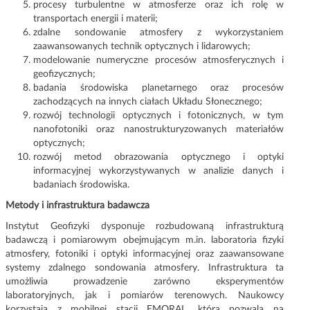
procesy turbulentne w atmosferze oraz ich rolę w
transportach energii i materii;
zdalne sondowanie atmosfery z wykorzystaniem
zaawansowanych technik optycznych i lidarowych;
modelowanie numeryczne procesów atmosferycznych i
geofizycznych;
badania środowiska planetarnego oraz procesów
zachodzących na innych ciałach Układu Słonecznego;
rozwój technologii optycznych i fotonicznych, w tym
nanofotoniki oraz nanostrukturyzowanych materiałów
optycznych;
rozwój metod obrazowania optycznego i optyki
informacyjnej wykorzystywanych w analizie danych i
badaniach środowiska.
Metody i infrastruktura badawcza
Instytut Geofizyki dysponuje rozbudowaną infrastrukturą
badawczą i pomiarowym obejmującym m.in. laboratoria fizyki
atmosfery, fotoniki i optyki informacyjnej oraz zaawansowane
systemy zdalnego sondowania atmosfery. Infrastruktura ta
umożliwia prowadzenie zarówno eksperymentów
laboratoryjnych, jak i pomiarów terenowych. Naukowcy
korzystają z mobilnej stacji EMORAL, która pozwala na