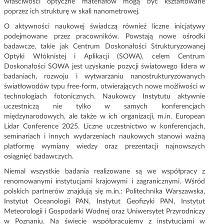
właściwości optyczne materiałów mogą być kształtowane
poprzez ich strukturę w skali nanometrowej.
O aktywności naukowej świadczą również liczne inicjatywy
podejmowane przez pracowników. Powstają nowe ośrodki
badawcze, takie jak Centrum Doskonałości Strukturyzowanej
Optyki Włóknistej i Aplikacji (SOWA), celem Centrum
Doskonałości SOWA jest uzyskanie pozycji światowego lidera w
badaniach, rozwoju i wytwarzaniu nanostrukturyzowanych
światłowodów typu free-form, otwierających nowe możliwości w
technologiach fotonicznych. Naukowcy Instytutu aktywnie
uczestniczą nie tylko w samych konferencjach
międzynarodowych, ale także w ich organizacji, m.in. European
Lidar Conference 2025. Liczne uczestnictwo w konferencjach,
seminariach i innych wydarzeniach naukowych stanowi ważną
platformę wymiany wiedzy oraz prezentacji najnowszych
osiągnięć badawczych.
Niemal wszystkie badania realizowane są we współpracy z
renomowanymi instytucjami krajowymi i zagranicznymi. Wśród
polskich partnerów znajdują się m.in.: Politechnika Warszawska,
Instytut Oceanologii PAN, Instytut Geofizyki PAN, Instytut
Meteorologii i Gospodarki Wodnej oraz Uniwersytet Przyrodniczy
w Poznaniu. Na świecie współpracujemy z instytucjami w