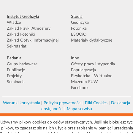
Instytut Geofizyki
Studia
Władze
Geofizyka
Zakład Fizyki Atmosfery
Fotonika
Zakład Fotoniki
ESOOiO
Zakład Optyki Informacyjnej
Materiały dydaktyczne
Sekretariat
Badania
Inne
Grupy badawcze
Oferty pracy i stypendia
Publikacje
Popularyzacja
Projekty
Fizykoteka - Wirtualne
Seminaria
Muzeum FUW
Facebook
Warunki korzystania
|
Polityka prywatności
|
Pliki Cookies
|
Deklaracja
dostępności
|
Mapa serwisu
© 2026 Uniwersytet Warszawski, Wydział Fizyki, Instytut Geofizyki, ul. Pasteura 5,
02-093 Warszawa
Używamy plików cookies do celów statystycznych. Jeśli nie blokujesz ty
plików, to zgadzasz się na ich użycie oraz zapisanie w pamięci urządzenia