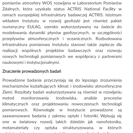
pomiarów atmosfery WOS rozwijana w Laboratorium Pomiarów
Zdalnych, która uzyskała status ACTRIS National Facility w
ramach europejskiej infrastruktury badawczej ACTRIS. Istotnym
wkładem Instytutu w rozwój geofizyki jest również pakiet
numeryczny EULAG, szeroko wykorzystywany na świecie do
modelowania dynamiki płynów geofizycznych, w szczególności
przepływów atmosferycznych i oceanicznych. Rozbudowana
infrastruktura pomiarowa Instytutu stanowi także zaplecze dla
realizacji wspólnych projektów badawczych oraz rozwoju
nowych technologii pomiarowych we współpracy z partnerami
naukowymi i instytucjonalnymi.
Znaczenie prowadzonych badań
Prowadzone badania przyczyniają się do lepszego zrozumienia
mechanizmów kształtujących klimat i środowisko atmosferyczne
Ziemi. Rezultaty badań wykorzystywane są również w rozwijaniu
metod monitorowania środowiska, analizie procesów
klimatycznych oraz projektowaniu nowoczesnych technologii
pomiarowych. Równolegle w Instytucie prowadzone są
zaawansowane badania z zakresu optyki i fotoniki. Wpisują się
one w światowy rozwój takich dziedzin jak nanofotonika,
metamateriały czy optyka strukturyzowana, w których