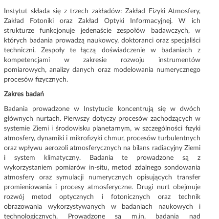
Instytut składa się z trzech zakładów: Zakład Fizyki Atmosfery,
Zakład Fotoniki oraz Zakład Optyki Informacyjnej. W ich
strukturze funkcjonuje jedenaście zespołów badawczych, w
których badania prowadzą naukowcy, doktoranci oraz specjaliści
techniczni. Zespoły te łączą doświadczenie w badaniach z
kompetencjami w zakresie rozwoju instrumentów
pomiarowych, analizy danych oraz modelowania numerycznego
procesów fizycznych.
Zakres badań
Badania prowadzone w Instytucie koncentrują się w dwóch
głównych nurtach. Pierwszy dotyczy procesów zachodzących w
systemie Ziemi i środowisku planetarnym, w szczególności fizyki
atmosfery, dynamiki i mikrofizyki chmur, procesów turbulentnych
oraz wpływu aerozoli atmosferycznych na bilans radiacyjny Ziemi
i system klimatyczny. Badania te prowadzone są z
wykorzystaniem pomiarów in-situ, metod zdalnego sondowania
atmosfery oraz symulacji numerycznych opisujących transfer
promieniowania i procesy atmosferyczne. Drugi nurt obejmuje
rozwój metod optycznych i fotonicznych oraz technik
obrazowania wykorzystywanych w badaniach naukowych i
technologicznych. Prowadzone są m.in. badania nad