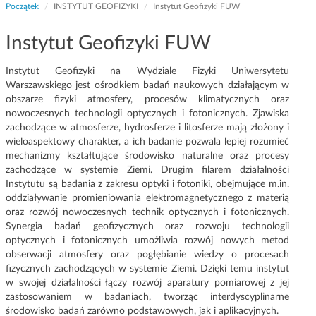
Początek
INSTYTUT GEOFIZYKI
Instytut Geofizyki FUW
g
a
Instytut Geofizyki FUW
c
j
i
Instytut Geofizyki na Wydziale Fizyki Uniwersytetu
Warszawskiego jest ośrodkiem badań naukowych działającym w
obszarze fizyki atmosfery, procesów klimatycznych oraz
nowoczesnych technologii optycznych i fotonicznych. Zjawiska
zachodzące w atmosferze, hydrosferze i litosferze mają złożony i
wieloaspektowy charakter, a ich badanie pozwala lepiej rozumieć
mechanizmy kształtujące środowisko naturalne oraz procesy
zachodzące w systemie Ziemi. Drugim filarem działalności
Instytutu są badania z zakresu optyki i fotoniki, obejmujące m.in.
oddziaływanie promieniowania elektromagnetycznego z materią
oraz rozwój nowoczesnych technik optycznych i fotonicznych.
Synergia badań geofizycznych oraz rozwoju technologii
optycznych i fotonicznych umożliwia rozwój nowych metod
obserwacji atmosfery oraz pogłębianie wiedzy o procesach
fizycznych zachodzących w systemie Ziemi. Dzięki temu instytut
w swojej działalności łączy rozwój aparatury pomiarowej z jej
zastosowaniem w badaniach, tworząc interdyscyplinarne
środowisko badań zarówno podstawowych, jak i aplikacyjnych.