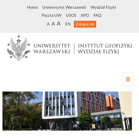
Home
Uniwersytet Warszawski
Wydział Fizyki
Poczta UW
USOS
APD
FAQ
A
A
A
EN
Zaloguj się
Z
m
i
a
n
a
n
a
w
i