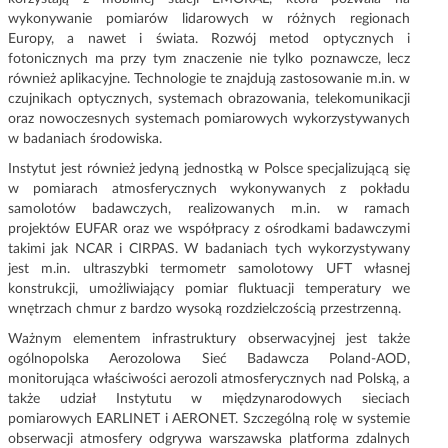
wykonywanie pomiarów lidarowych w różnych regionach
Europy, a nawet i świata. Rozwój metod optycznych i
fotonicznych ma przy tym znaczenie nie tylko poznawcze, lecz
również aplikacyjne. Technologie te znajdują zastosowanie m.in. w
czujnikach optycznych, systemach obrazowania, telekomunikacji
oraz nowoczesnych systemach pomiarowych wykorzystywanych
w badaniach środowiska.
Instytut jest również jedyną jednostką w Polsce specjalizującą się
w pomiarach atmosferycznych wykonywanych z pokładu
samolotów badawczych, realizowanych m.in. w ramach
projektów EUFAR oraz we współpracy z ośrodkami badawczymi
takimi jak NCAR i CIRPAS. W badaniach tych wykorzystywany
jest m.in. ultraszybki termometr samolotowy UFT własnej
konstrukcji, umożliwiający pomiar fluktuacji temperatury we
wnętrzach chmur z bardzo wysoką rozdzielczością przestrzenną.
Ważnym elementem infrastruktury obserwacyjnej jest także
ogólnopolska Aerozolowa Sieć Badawcza Poland-AOD,
monitorująca właściwości aerozoli atmosferycznych nad Polską, a
także udział Instytutu w międzynarodowych sieciach
pomiarowych EARLINET i AERONET. Szczególną rolę w systemie
obserwacji atmosfery odgrywa warszawska platforma zdalnych