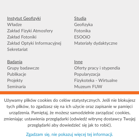
Instytut Geofizyki
Studia
Władze
Geofizyka
Zakład Fizyki Atmosfery
Fotonika
Zakład Fotoniki
ESOOiO
Zakład Optyki Informacyjnej
Materiały dydaktyczne
Sekretariat
Badania
Inne
Grupy badawcze
Oferty pracy i stypendia
Publikacje
Popularyzacja
Projekty
Fizykoteka - Wirtualne
Seminaria
Muzeum FUW
Facebook
Używamy plików cookies do celów statystycznych. Jeśli nie blokujesz
tych plików, to zgadzasz się na ich użycie oraz zapisanie w pamięci
Warunki korzystania
|
Polityka prywatności
|
Pliki Cookies
|
Deklaracja
urządzenia. Pamiętaj, że możesz samodzielnie zarządzać cookies,
dostępności
|
Mapa serwisu
zmieniając ustawienia przeglądarki (odwiedź witrynę dostawcy Twojej
© 2026 Uniwersytet Warszawski, Wydział Fizyki, Instytut Geofizyki, ul. Pasteura 5,
przeglądarki aby dowiedzieć się jak to robić).
02-093 Warszawa
Zgadzam się, nie pokazuj więcej tej informacji.