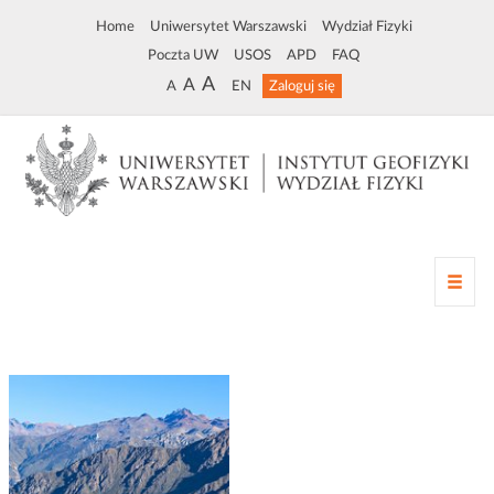
Home
Uniwersytet Warszawski
Wydział Fizyki
Poczta UW
USOS
APD
FAQ
A
A
A
EN
Zaloguj się
Z
m
i
a
n
a
n
a
w
i