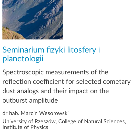
g
a
c
j
i
Seminarium fizyki litosfery i
planetologii
Spectroscopic measurements of the
reflection coefficient for selected cometary
dust analogs and their impact on the
outburst amplitude
dr hab. Marcin Wesołowski
University of Rzeszów, College of Natural Sciences,
Institute of Physics