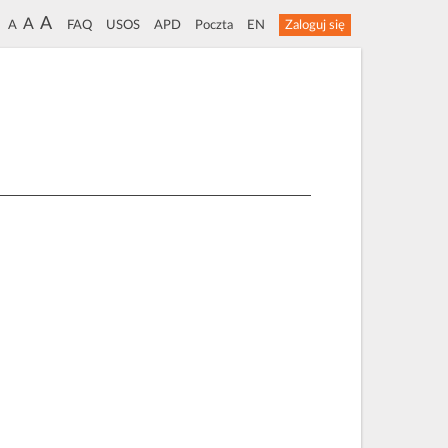
A
A
A
FAQ
USOS
APD
Poczta
EN
Zaloguj się