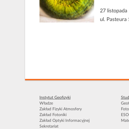
27 listopada
ul. Pasteura 
Instytut Geofizyki
Stud
Władze
Geof
Zakład Fizyki Atmosfery
Foto
Zakład Fotoniki
ESO
Zakład Optyki Informacyjnej
Mate
Sekretariat