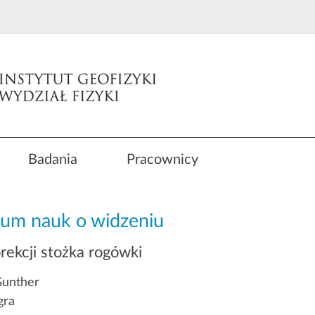
Badania
Pracownicy
ium nauk o widzeniu
ekcji stożka rogówki
Gunther
gra