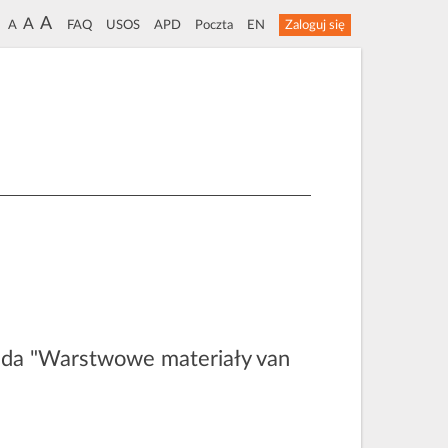
A
A
A
FAQ
USOS
APD
Poczta
EN
Zaloguj się
elda "Warstwowe materiały van