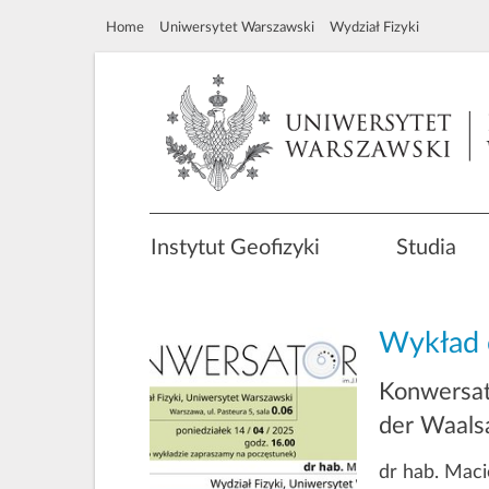
Home
Uniwersytet Warszawski
Wydział Fizyki
Instytut Geofizyki
Studia
Wykład 
Konwersat
der Waalsa
dr hab. Maci