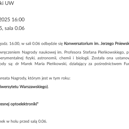
yki UW
 2025 16:00
5, sala 0.06
odz. 16.00, w sali 0.06 odbędzie się
Konwersatorium im. Jerzego Pniewsk
 wręczeniem Nagrody naukowej im. Profesora Stefana Pieńkowskiego,
erymentalnej fizyki, astronomii, chemii i biologii. Została ona ust
dy są: dr Marek Maria Pieńkowski, działający za pośrednictwem Fu
eata Nagrody, którym jest w tym roku:
niwersytetu Warszawskiego)
.
snej optoelektroniki"
ek w holu przed salą 0.06.