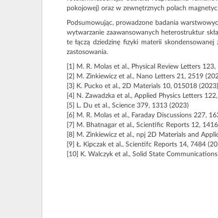
pokojowej) oraz w zewnętrznych polach magnetycz
Podsumowując, prowadzone badania warstwowych 
wytwarzanie zaawansowanych heterostruktur skła
te łączą dziedzinę fizyki materii skondensowane
zastosowania.
[1] M. R. Molas et al., Physical Review Letters 123
[2] M. Zinkiewicz et al., Nano Letters 21, 2519 (20
[3] K. Pucko et al., 2D Materials 10, 015018 (2023
[4] N. Zawadzka et al., Applied Physics Letters 12
[5] L. Du et al., Science 379, 1313 (2023)
[6] M. R. Molas et al., Faraday Discussions 227, 1
[7] M. Bhatnagar et al., Scientific Reports 12, 141
[8] M. Zinkiewicz et al., npj 2D Materials and Appli
[9] Ł. Kipczak et al., Scientifc Reports 14, 7484 (2
[10] K. Walczyk et al., Solid State Communication