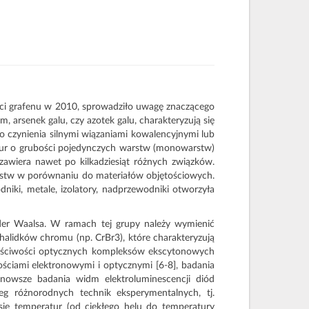
ści grafenu w 2010, sprowadziło uwagę znaczącego
 arsenek galu, czy azotek galu, charakteryzują się
czynienia silnymi wiązaniami kowalencyjnymi lub
ktur o grubości pojedynczych warstw (monowarstw)
awiera nawet po kilkadziesiąt różnych związków.
arstw w porównaniu do materiałów objętościowych.
iki, metale, izolatory, nadprzewodniki otworzyła
der Waalsa. W ramach tej grupy należy wymienić
halidków chromu (np. CrBr3), które charakteryzują
łaściwości optycznych kompleksów ekscytonowych
wościami elektronowymi i optycznymi [6-8], badania
jnowsze badania widm elektroluminescencji diód
g różnorodnych technik eksperymentalnych, tj.
sie temperatur (od ciekłego helu do temperatury