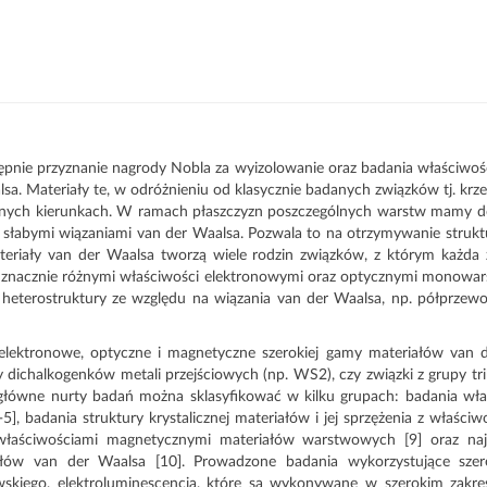
ępnie przyznanie nagrody Nobla za wyizolowanie oraz badania właściwo
Materiały te, w odróżnieniu od klasycznie badanych związków tj. krzem,
żnych kierunkach. W ramach płaszczyzn poszczególnych warstw mamy do 
 słabymi wiązaniami van der Waalsa. Pozwala to na otrzymywanie stru
eriały van der Waalsa tworzą wiele rodzin związków, z którym każda z
ię znacznie różnymi właściwości elektronowymi oraz optycznymi monow
eterostruktury ze względu na wiązania van der Waalsa, np. półprzewodn
lektronowe, optyczne i magnetyczne szerokiej gamy materiałów van 
ichalkogenków metali przejściowych (np. WS2), czy związki z grupy tri
główne nurty badań można sklasyfikować w kilku grupach: badania w
-5], badania struktury krystalicznej materiałów i jej sprzężenia z właści
ej właściwościami magnetycznymi materiałów warstwowych [9] oraz na
ałów van der Waalsa [10]. Prowadzone badania wykorzystujące szere
owskiego, elektroluminescencja, które są wykonywane w szerokim zakre