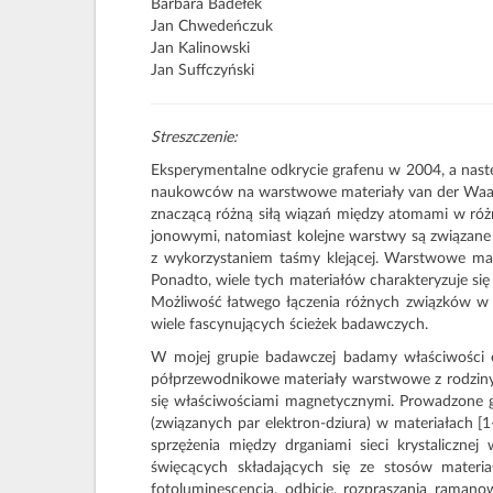
Barbara Badełek
Jan Chwedeńczuk
Jan Kalinowski
Jan Suffczyński
Streszczenie:
Eksperymentalne odkrycie grafenu w 2004, a nast
naukowców na warstwowe materiały van der Waalsa. 
znaczącą różną siłą wiązań między atomami w ró
jonowymi, natomiast kolejne warstwy są związane
z wykorzystaniem taśmy klejącej. Warstwowe mat
Ponadto, wiele tych materiałów charakteryzuje s
Możliwość łatwego łączenia różnych związków w h
wiele fascynujących ścieżek badawczych.
W mojej grupie badawczej badamy właściwości e
półprzewodnikowe materiały warstwowe z rodziny d
się właściwościami magnetycznymi. Prowadzone 
(związanych par elektron-dziura) w materiałach [1
sprzężenia między drganiami sieci krystaliczn
święcących składających się ze stosów materi
fotoluminescencja, odbicie, rozpraszania raman