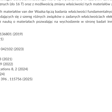
nych (do 16 T) oraz z możliwością zmiany właściwości tych materiałów z
materiałów van der Waalsa łączą badania właściwości fundamentalnych
dających się z szereg różnych związków o zadanych właściwościach ele
j z nauką o materiałach pozwalając na wychodzenie w stronę badań in
, 136801 (2019)
21)
)
2, 042102 (2023)
63 (2021)
69 (2022)
cations 8, 2 (2024)
024)
s 396 , 115756 (2025)