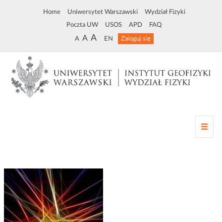
Home
Uniwersytet Warszawski
Wydział Fizyki
Poczta UW
USOS
APD
FAQ
A
A
A
EN
Zaloguj się
Z
m
i
a
n
a
n
a
w
i