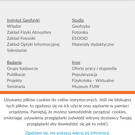
Instytut Geofizyki
Studia
Władze
Geofizyka
Zakład Fizyki Atmosfery
Fotonika
Zakład Fotoniki
ESOOiO
Zakład Optyki Informacyjnej
Materiały dydaktyczne
Sekretariat
Badania
Inne
Grupy badawcze
Oferty pracy i stypendia
Publikacje
Popularyzacja
Projekty
Fizykoteka - Wirtualne
Seminaria
Muzeum FUW
Facebook
Używamy plików cookies do celów statystycznych. Jeśli nie blokujesz
tych plików, to zgadzasz się na ich użycie oraz zapisanie w pamięci
Warunki korzystania
|
Polityka prywatności
|
Pliki Cookies
|
Deklaracja
urządzenia. Pamiętaj, że możesz samodzielnie zarządzać cookies,
dostępności
|
Mapa serwisu
zmieniając ustawienia przeglądarki (odwiedź witrynę dostawcy Twojej
© 2026 Uniwersytet Warszawski, Wydział Fizyki, Instytut Geofizyki, ul. Pasteura 5,
przeglądarki aby dowiedzieć się jak to robić).
02-093 Warszawa
Zgadzam się, nie pokazuj więcej tej informacji.