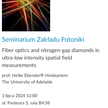
g
a
c
j
i
Seminarium Zakładu Fotoniki
Fiber optics and nitrogen-gap diamonds in
ultra-low intensity spatial field
measurements
prof. Heike Ebendorff-Heidepriem
The University of Adelaide
3 lipca 2024 13:00
ul. Pasteura 5, sala B4.58