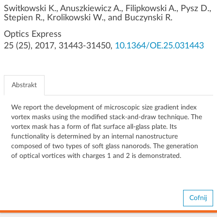
g
Switkowski K., Anuszkiewicz A., Filipkowski A., Pysz D.,
Stepien R., Krolikowski W., and Buczynski R.
a
c
Optics Express
j
25 (25), 2017, 31443-31450,
10.1364/OE.25.031443
i
Abstrakt
We report the development of microscopic size gradient index
vortex masks using the modified stack-and-draw technique. The
vortex mask has a form of flat surface all-glass plate. Its
functionality is determined by an internal nanostructure
composed of two types of soft glass nanorods. The generation
of optical vortices with charges 1 and 2 is demonstrated.
Cofnij