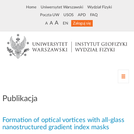
Home
Uniwersytet Warszawski
Wydział Fizyki
Poczta UW
USOS
APD
FAQ
A
A
A
EN
Zaloguj się
Z
m
i
a
Publikacja
n
a
n
Formation of optical vortices with all-glass
a
w
nanostructured gradient index masks
i