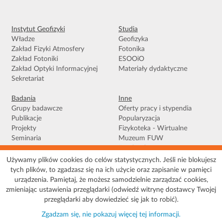
Instytut Geofizyki
Studia
Władze
Geofizyka
Zakład Fizyki Atmosfery
Fotonika
Zakład Fotoniki
ESOOiO
Zakład Optyki Informacyjnej
Materiały dydaktyczne
Sekretariat
Badania
Inne
Grupy badawcze
Oferty pracy i stypendia
Publikacje
Popularyzacja
Projekty
Fizykoteka - Wirtualne
Seminaria
Muzeum FUW
Facebook
Używamy plików cookies do celów statystycznych. Jeśli nie blokujesz
tych plików, to zgadzasz się na ich użycie oraz zapisanie w pamięci
Warunki korzystania
|
Polityka prywatności
|
Pliki Cookies
|
Deklaracja
urządzenia. Pamiętaj, że możesz samodzielnie zarządzać cookies,
dostępności
|
Mapa serwisu
zmieniając ustawienia przeglądarki (odwiedź witrynę dostawcy Twojej
© 2026 Uniwersytet Warszawski, Wydział Fizyki, Instytut Geofizyki, ul. Pasteura 5,
przeglądarki aby dowiedzieć się jak to robić).
02-093 Warszawa
Zgadzam się, nie pokazuj więcej tej informacji.