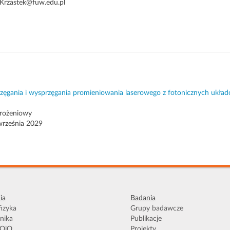
.Krzastek@fuw.edu.pl
zęgania i wysprzęgania promieniowania laserowego z fotonicznych układ
drożeniowy
 września 2029
ia
Badania
izyka
Grupy badawcze
nika
Publikacje
OiO
Projekty