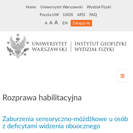
Home
Uniwersytet Warszawski
Wydział Fizyki
Poczta UW
USOS
APD
FAQ
A
A
A
EN
Zaloguj się
Z
m
i
a
Rozprawa habilitacyjna
n
a
n
Zaburzenia sensoryczno-móżdżkowe u osób
a
w
z deficytami widzenia obuocznego
i