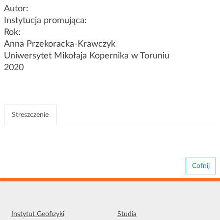
g
Autor:
a
Instytucja promująca:
c
Rok:
j
Anna Przekoracka-Krawczyk
i
Uniwersytet Mikołaja Kopernika w Toruniu
2020
Streszczenie
Cofnij
Instytut Geofizyki
Studia