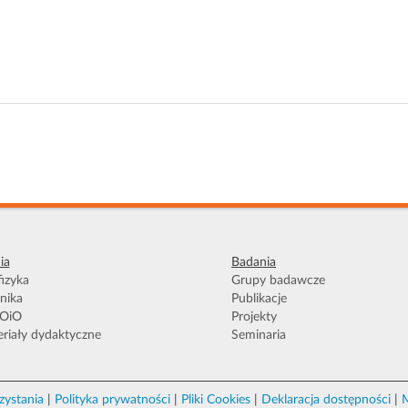
ia
Badania
izyka
Grupy badawcze
nika
Publikacje
OiO
Projekty
riały dydaktyczne
Seminaria
zystania
|
Polityka prywatności
|
Pliki Cookies
|
Deklaracja dostępności
|
M