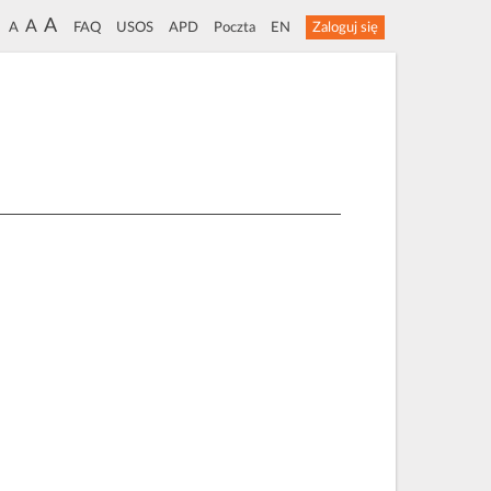
A
A
A
FAQ
USOS
APD
Poczta
EN
Zaloguj się