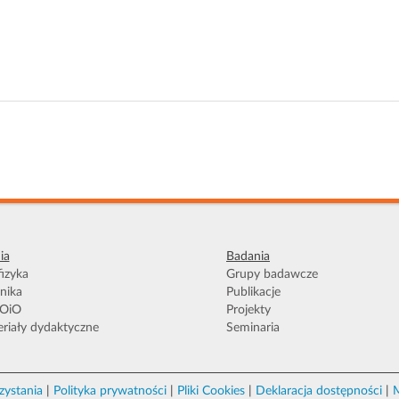
ia
Badania
izyka
Grupy badawcze
nika
Publikacje
OiO
Projekty
riały dydaktyczne
Seminaria
zystania
|
Polityka prywatności
|
Pliki Cookies
|
Deklaracja dostępności
|
M