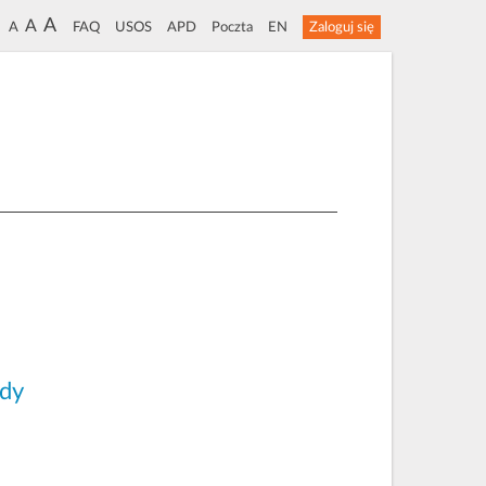
A
A
A
FAQ
USOS
APD
Poczta
EN
Zaloguj się
udy