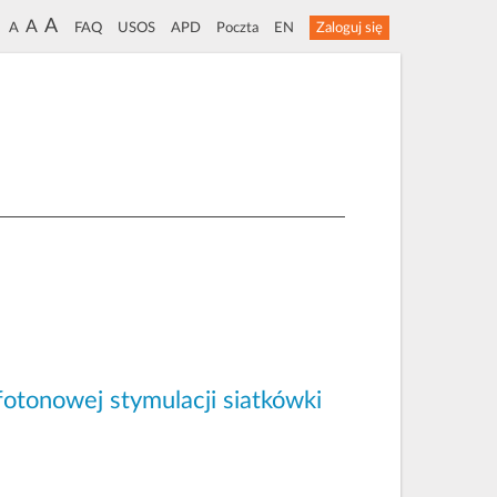
A
A
A
FAQ
USOS
APD
Poczta
EN
Zaloguj się
fotonowej stymulacji siatkówki