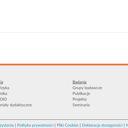
ia
Badania
izyka
Grupy badawcze
nika
Publikacje
OiO
Projekty
riały dydaktyczne
Seminaria
zystania
|
Polityka prywatności
|
Pliki Cookies
|
Deklaracja dostępności
|
M