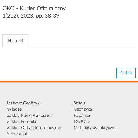
g
OKO - Kurier Oftalmiczny
a
1(212), 2023, pp. 38-39
c
j
i
Abstrakt
Cofnij
Instytut Geofizyki
Studia
Władze
Geofizyka
Zakład Fizyki Atmosfery
Fotonika
Zakład Fotoniki
ESOOiO
Zakład Optyki Informacyjnej
Materiały dydaktyczne
Sekretariat