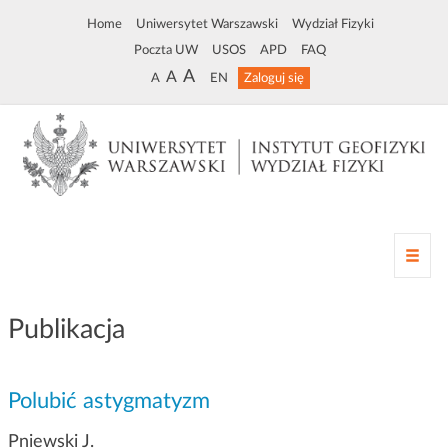
Home
Uniwersytet Warszawski
Wydział Fizyki
Poczta UW
USOS
APD
FAQ
A
A
A
EN
Zaloguj się
Z
m
i
a
Publikacja
n
a
n
Polubić astygmatyzm
a
w
Pniewski J.
i