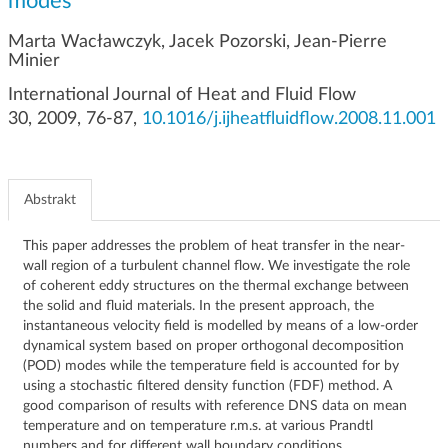
modes
g
a
Marta Wacławczyk, Jacek Pozorski, Jean-Pierre
c
Minier
j
International Journal of Heat and Fluid Flow
i
30, 2009, 76-87,
10.1016/j.ijheatfluidflow.2008.11.001
Abstrakt
This paper addresses the problem of heat transfer in the near-
wall region of a turbulent channel flow. We investigate the role
of coherent eddy structures on the thermal exchange between
the solid and fluid materials. In the present approach, the
instantaneous velocity field is modelled by means of a low-order
dynamical system based on proper orthogonal decomposition
(POD) modes while the temperature field is accounted for by
using a stochastic filtered density function (FDF) method. A
good comparison of results with reference DNS data on mean
temperature and on temperature r.m.s. at various Prandtl
numbers and for different wall boundary conditions