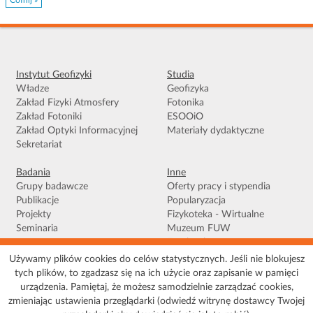
Cofnij »
Instytut Geofizyki
Studia
Władze
Geofizyka
Zakład Fizyki Atmosfery
Fotonika
Zakład Fotoniki
ESOOiO
Zakład Optyki Informacyjnej
Materiały dydaktyczne
Sekretariat
Badania
Inne
Grupy badawcze
Oferty pracy i stypendia
Publikacje
Popularyzacja
Projekty
Fizykoteka - Wirtualne
Seminaria
Muzeum FUW
Facebook
Używamy plików cookies do celów statystycznych. Jeśli nie blokujesz
tych plików, to zgadzasz się na ich użycie oraz zapisanie w pamięci
Warunki korzystania
|
Polityka prywatności
|
Pliki Cookies
|
Deklaracja
urządzenia. Pamiętaj, że możesz samodzielnie zarządzać cookies,
dostępności
|
Mapa serwisu
zmieniając ustawienia przeglądarki (odwiedź witrynę dostawcy Twojej
© 2026 Uniwersytet Warszawski, Wydział Fizyki, Instytut Geofizyki, ul. Pasteura 5,