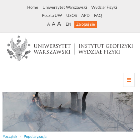
Home
Uniwersytet Warszawski
Wydział Fizyki
Poczta UW
USOS
APD
FAQ
A
A
A
EN
Zaloguj się
Z
m
i
a
n
a
n
a
w
Początek
Popularyzacja
i