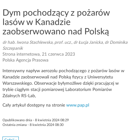
g
Dym pochodzący z pożarów
a
c
lasów w Kanadzie
j
zaobserwowano nad Polską
i
dr hab. Iwona Stachlewska, prof. ucz., dr Łucja Janicka, dr Dominika
Szczepanik
Strona internetowa, 21 czerwca 2023
Polska Agencja Prasowa
Intensywny napływ aerozolu pochodzącego z pożarów lasów w
Kanadzie zaobserwowali nad Polską fizycy z Uniwersytetu
Warszawskiego. Obserwacje byłymożliwe dzięki pracującej w
trybie ciągłym stacji pomiarowej Laboratorium Pomiarów
Zdalnych RS-Lab,
Cały artykuł dostępny na stronie
www.pap.pl
Opublikowano dnia - 8 kwietnia 2024 08:29
Ostatnia zmiana - 8 kwietnia 2024 08:30