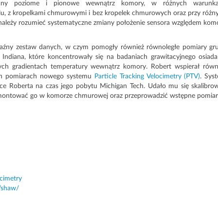
ny poziome i pionowe wewnątrz komory, w różnych warunk
olu, z kropelkami chmurowymi i bez kropelek chmurowych oraz przy różn
 należy rozumieć systematyczne zmiany położenie sensora względem kom
kaźny zestaw danych, w czym pomogły również równoległe pomiary gr
Indiana, które koncentrowały się na badaniach grawitacyjnego osiada
żnych gradientach temperatury wewnątrz komory. Robert wspierał równ
nych pomiarach nowego systemu
Particle Tracking Velocimetry (PTV)
. Sys
ce Roberta na czas jego pobytu Michigan Tech. Udało mu się skalibro
 zamontować go w komorze chmurowej oraz przeprowadzić wstępne pomiar
ocimetry
/shaw/