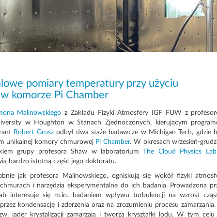
lowe pomiary temperatury przy użyciu
 w komorze Pi Chamber
mona Malinowskiego
z Zakładu Fizyki Atmosfery IGF FUW z profeso
niversity w Houghton w Stanach Zjednoczonych, kierującym progra
orant
Robert Grosz
odbył dwa staże badawcze w Michigan Tech, gdzie b
em unikalnej komory chmurowej
Pi Chamber
. W okresach wrzesień-grudz
nkiem grupy profesora Shaw w laboratorium
The Cloud Physics Lab
 bardzo istotną część jego doktoratu.
nie jak profesora Malinowskiego, ogniskują się wokół fizyki atmosf
w chmurach i narzędzia eksperymentalne do ich badania. Prowadzona pr
interesuje się m.in. badaniem wpływu turbulencji na wzrost cząs
przez kondensację i zderzenia oraz na zrozumieniu procesu zamarzania
. jąder krystalizacji zamarzają i tworzą kryształki lodu. W tym celu