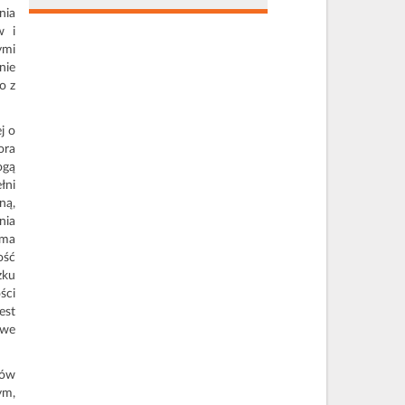
nia
w i
ymi
nie
o z
j o
ora
ogą
łni
ną,
nia
 ma
ość
zku
ści
est
 we
rów
ym,