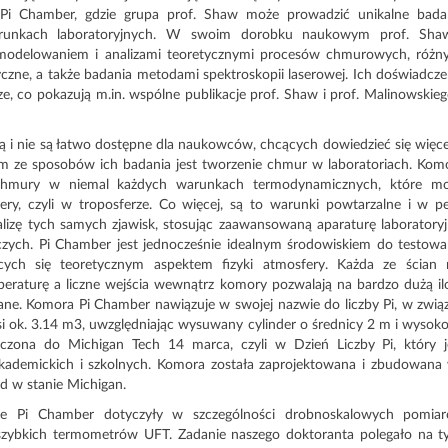
i Chamber, gdzie grupa prof. Shaw może prowadzić unikalne bada
unkach laboratoryjnych. W swoim dorobku naukowym prof. Sha
 modelowaniem i analizami teoretycznymi procesów chmurowych, różn
zne, a także badania metodami spektroskopii laserowej. Ich doświadcze
 co pokazują m.in. wspólne publikacje prof. Shaw i prof. Malinowskieg
 i nie są łatwo dostępne dla naukowców, chcących dowiedzieć się więce
 ze sposobów ich badania jest tworzenie chmur w laboratoriach. Kom
mury w niemal każdych warunkach termodynamicznych, które m
ry, czyli w troposferze. Co więcej, są to warunki powtarzalne i w pe
izę tych samych zjawisk, stosując zaawansowaną aparaturę laboratoryj
czych. Pi Chamber jest jednocześnie idealnym środowiskiem do testowa
cych się teoretycznym aspektem fizyki atmosfery. Każda ze ścian
peraturę a liczne wejścia wewnątrz komory pozwalają na bardzo dużą il
ne. Komora Pi Chamber nawiązuje w swojej nazwie do liczby Pi, w zwią
si ok. 3.14 m3, uwzględniając wysuwany cylinder o średnicy 2 m i wysoko
rczona do Michigan Tech 14 marca, czyli w Dzień Liczby Pi, który j
ademickich i szkolnych. Komora została zaprojektowana i zbudowana
d w stanie Michigan.
e Pi Chamber dotyczyły w szczególności drobnoskalowych pomia
aszybkich termometrów UFT. Zadanie naszego doktoranta polegało na t