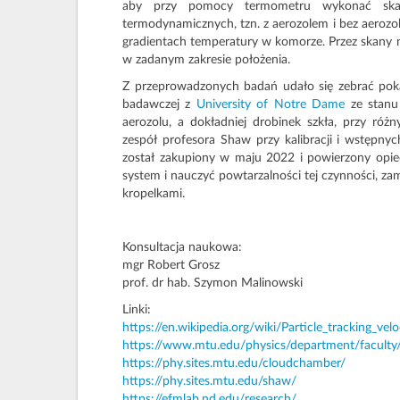
aby przy pomocy termometru wykonać ska
termodynamicznych, tzn. z aerozolem i bez aeroz
gradientach temperatury w komorze. Przez skany
w zadanym zakresie położenia.
Z przeprowadzonych badań udało się zebrać po
badawczej z
University of Notre Dame
ze stanu 
aerozolu, a dokładniej drobinek szkła, przy ró
zespół profesora Shaw przy kalibracji i wstęp
został zakupiony w maju 2022 i powierzony opie
system i nauczyć powtarzalności tej czynności,
kropelkami.
Konsultacja naukowa:
mgr Robert Grosz
prof. dr hab. Szymon Malinowski
Linki:
https://en.wikipedia.org/wiki/Particle_tracking_vel
https://www.mtu.edu/physics/department/faculty
https://phy.sites.mtu.edu/cloudchamber/
https://phy.sites.mtu.edu/shaw/
https://efmlab.nd.edu/research/