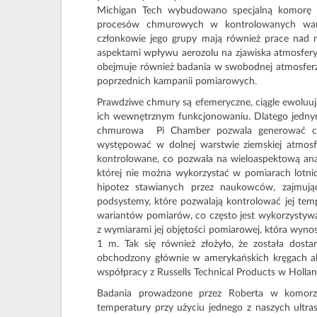
Michigan Tech wybudowano specjalną komorę P
procesów chmurowych w kontrolowanych war
członkowie jego grupy mają również prace nad
aspektami wpływu aerozolu na zjawiska atmosferyc
obejmuje również badania w swobodnej atmosferze,
poprzednich kampanii pomiarowych.
Prawdziwe chmury są efemeryczne, ciągle ewoluują
ich wewnętrznym funkcjonowaniu. Dlatego jednym
chmurowa Pi Chamber pozwala generować ch
występować w dolnej warstwie ziemskiej atmosfe
kontrolowane, co pozwala na wieloaspektową anal
której nie można wykorzystać w pomiarach lotni
hipotez stawianych przez naukowców, zajmują
podsystemy, które pozwalają kontrolować jej tem
wariantów pomiarów, co często jest wykorzystywa
z wymiarami jej objętości pomiarowej, która wyno
1 m. Tak się również złożyło, że została dosta
obchodzony głównie w amerykańskich kręgach ak
współpracy z Russells Technical Products w Hollan
Badania prowadzone przez Roberta w komorz
temperatury przy użyciu jednego z naszych ultr