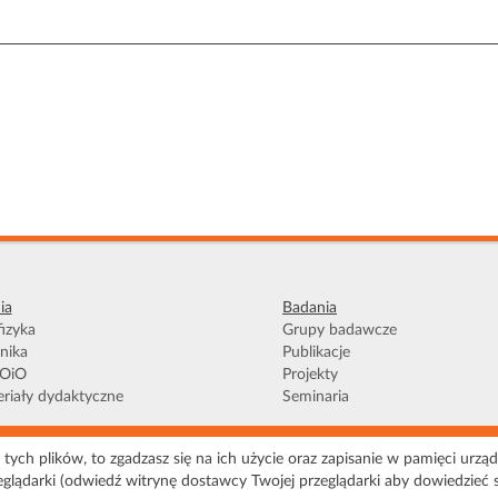
ia
Badania
izyka
Grupy badawcze
nika
Publikacje
OiO
Projekty
riały dydaktyczne
Seminaria
tych plików, to zgadzasz się na ich użycie oraz zapisanie w pamięci urząd
zystania
|
Polityka prywatności
|
Pliki Cookies
|
Deklaracja dostępności
|
M
eglądarki (odwiedź witrynę dostawcy Twojej przeglądarki aby dowiedzieć się