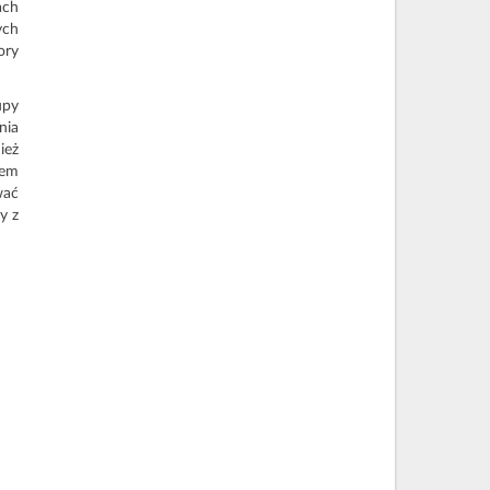
ach
ych
ory
upy
nia
ież
tem
wać
y z