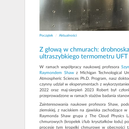
Początek
Aktualności
Z głową w chmurach: drobnoska
ultraszybkiego termometru UFT
W ramach współpracy naukowej profesora
Szy
Raymondem Shaw
z Michigan Technological U
Atmospheric Sciences Ph.D. Program, nasz dokt
czynny udział w eksperymentach z wykorzystani
2022 oraz maj-sierpień 2023 Robert był czło
przeprowadzone w ramach stażów badania stanowią
Zainteresowania naukowe profesora Shaw, podob
ziemskiej, z naciskiem na zjawiska zachodzące 
Raymonda Shaw grupa z The Cloud Physics Lab 
chmurowych (kropelek i/lub kryształków lodu) po
procesie tym kropelki chmurowe w obecności tzw