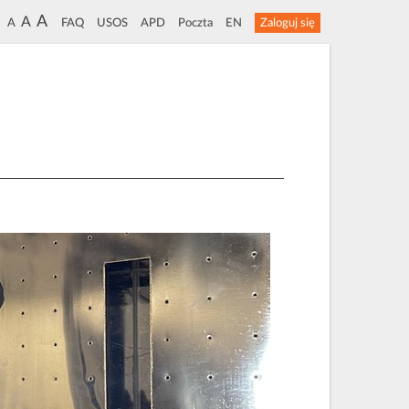
A
A
A
FAQ
USOS
APD
Poczta
EN
Zaloguj się