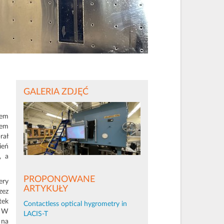
GALERIA ZDJĘĆ
rem
mem
rał
ień
, a
PROPONOWANE
ery
ARTYKUŁY
zez
tek
Contactless optical hygrometry in
. W
LACIS-T
 na