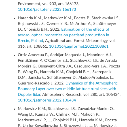
Environment, vol. 903, art. 166173,
10.1016/j.scitotenv.2023.166173
Harenda K.M., Markowicz K.M., Poczta P., Stachlewska I.S.,
Bojanowski J.S., Czernecki B., McArthur A., Schütemeyer
D., Chojnicki B.H., 2022,
Estimation of the effects of
aerosol optical properties on peatland production in
Rzecin, Poland
, Agricultural and Forest Meteorology, vol.
316, art. 108861,
10.1016/j.agrformet.2022.108861
Ortiz-Amezcua P., Andújar-Maqueda J., Manninen A.J.,
Pentikäinen P., O'Connor E.J., Stachlewska I.S., de Arruda
Moreira G., Benavent-Oltra J.A., Casquero-Vera J.A., Poczta
P., Wang D., Harenda K.M., Chojnicki B.H., Szczepanik
D.M., Janicka Ł., Schüttemeyer D., Alados-Arboledas L.,
Guerrero-Rascado J, 2022,
Dynamics of the Atmospheric
Boundary Layer over two middle-latitude rural sites with
Doppler lidar
, Atmospheric Research, vol. 280, art. 106434,
10.1016/j.atmosres.2022.106434
Markowicz K.M., Stachlewska I.S., Zawadzka-Manko O.,
Wang D., Kumala W., Chilinski M.T., Makuch P.,
Markuszewski P., ..., Chojnicki B.H., Harenda K.M., Poczta
P., Uscka-Kowalkowska J., Struzewska J., ..., Markowicz J.,