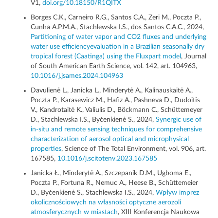
V1,
doi.org/10.18150/R1QITX
Borges C.K., Carneiro R.G., Santos C.A., Zeri M., Poczta P.,
Cunha A.P.M.A., Stachlewska I.S., dos Santos C.A.C., 2024,
Partitioning of water vapor and CO2 fluxes and underlying
water use efficiencyevaluation in a Brazilian seasonally dry
tropical forest (Caatinga) using the Fluxpart model
, Journal
of South American Earth Science, vol. 142, art. 104963,
10.1016/j.jsames.2024.104963
Davulienė L., Janicka L., Minderytė A., Kalinauskaitė A.,
Poczta P., Karasewicz M., Hafiz A., Pashneva D., Dudoitis
V., Kandrotaitė K., Valiulis D., Böckmann C., Schüttemeyer
D., Stachlewska I.S., Byčenkienė S., 2024,
Synergic use of
in-situ and remote sensing techniques for comprehensive
characterization of aerosol optical and microphysical
properties
, Science of The Total Environment, vol. 906, art.
167585,
10.1016/j.scitotenv.2023.167585
Janicka Ł., Minderytė A., Szczepanik D.M., Ugboma E.,
Poczta P., Fortuna R., Nemuc A., Heese B., Schüttemeier
D., Byčenkienė S., Stachlewska I.S., 2024,
Wpływ imprez
okolicznościowych na własności optyczne aerozoli
atmosferycznych w miastach
, XIII Konferencja Naukowa