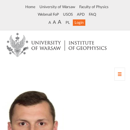
Home
University of Warsaw
Faculty of Physics
Webmail FoP
USOS
APD
FAQ
A
A
A
PL
Login
T
o
g
g
l
e
n
a
v
i