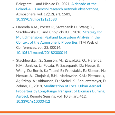
Belegante L. and Nicolae D., 2021,
A decade of the
Poland-AOD aerosol research network observations
,
Atmosphere, vol. 12(12), art. 1583,
10.3390/atmos12121583
Harenda K.M., Poczta P., Szczepanik D., Wang D.,
Stachlewska I.S. and Chojnicki B.H., 2018,
Strategy for
Multidimensional Peatland Ecosystem Analysis in the
Context of the Atmospheric Properties
, ITM Web of
Conferences, vol. 23, 00014,
10.1051/itmconf/20182300014
Stachlewska, I.S.; Samson, M.; Zawadzka, O.; Harenda,
K.M.; Janicka, L.; Poczta, P.; Szczepanik, D.; Heese, B.;
Wang, D.; Borek, K.; Tetoni, E.; Proestakis, E.; Siomos, N.;
Nemuc, A.; Chojnicki, B.H.; Markowicz, K.M.; Pietruczuk,
A.; Szkop, A.; Althausen, D.; Stebel, K.; Schuettemeyer, D.;
Zehner, C., 2018,
Modification of Local Urban Aerosol
Properties by Long-Range Transport of Biomass Burning
Aerosol
, Remote Sensing, vol. 10(3), art. 412,
10.3390/rs10030412