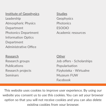
Institute of Geophysics
Studies
Leadership
Geophysics
Atmospheric Physics
Photonics
Department
ESOOiO
Photonics Department
Academic resources
Information Optics
Department
Administrative Office
Research
Other
Research groups
Job offers - Scholarships
Publications
Popularisation
Research projects
Fizykoteka - Wirtualne
Seminars
Muzeum FUW
Facebook
This website uses cookies to improve user experience. By using our
Terms of use
|
Privacy policy
|
Cookies
|
Accessibility declaration
|
Site
website you consent us to use this cookies. You can set your browser
map
option so that you will not receive cookies and you can also delete
© 2026 University of Warsaw, Faculty of Physics, Institute of Geophysics, ul.
existing cookies from your browser.