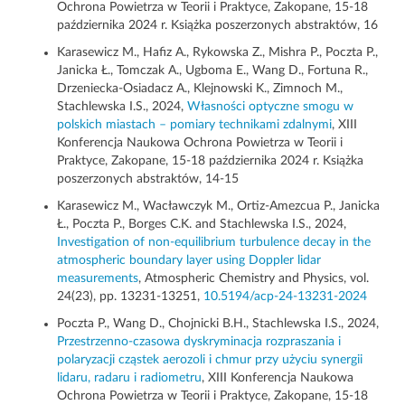
Ochrona Powietrza w Teorii i Praktyce, Zakopane, 15-18
października 2024 r. Książka poszerzonych abstraktów, 16
Karasewicz M., Hafiz A., Rykowska Z., Mishra P., Poczta P.,
Janicka Ł., Tomczak A., Ugboma E., Wang D., Fortuna R.,
Drzeniecka-Osiadacz A., Klejnowski K., Zimnoch M.,
Stachlewska I.S., 2024,
Własności optyczne smogu w
polskich miastach – pomiary technikami zdalnymi
, XIII
Konferencja Naukowa Ochrona Powietrza w Teorii i
Praktyce, Zakopane, 15-18 października 2024 r. Książka
poszerzonych abstraktów, 14-15
Karasewicz M., Wacławczyk M., Ortiz-Amezcua P., Janicka
Ł., Poczta P., Borges C.K. and Stachlewska I.S., 2024,
Investigation of non-equilibrium turbulence decay in the
atmospheric boundary layer using Doppler lidar
measurements
, Atmospheric Chemistry and Physics, vol.
24(23), pp. 13231-13251,
10.5194/acp-24-13231-2024
Poczta P., Wang D., Chojnicki B.H., Stachlewska I.S., 2024,
Przestrzenno-czasowa dyskryminacja rozpraszania i
polaryzacji cząstek aerozoli i chmur przy użyciu synergii
lidaru, radaru i radiometru
, XIII Konferencja Naukowa
Ochrona Powietrza w Teorii i Praktyce, Zakopane, 15-18