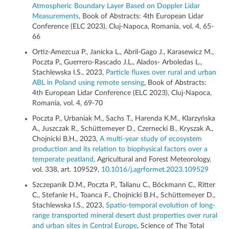
Atmospheric Boundary Layer Based on Doppler Lidar
Measurements
, Book of Abstracts: 4th European Lidar
Conference (ELC 2023), Cluj-Napoca, Romania, vol. 4, 65-
66
Ortiz-Amezcua P., Janicka L., Abril-Gago J., Karasewicz M.,
Poczta P., Guerrero-Rascado J.L., Alados- Arboledas L.,
Stachlewska I.S., 2023,
Particle fluxes over rural and urban
ABL in Poland using remote sensing
, Book of Abstracts:
4th European Lidar Conference (ELC 2023), Cluj-Napoca,
Romania, vol. 4, 69-70
Poczta P., Urbaniak M., Sachs T., Harenda K.M., Klarzyńska
A., Juszczak R., Schüttemeyer D., Czernecki B., Kryszak A.,
Chojnicki B.H., 2023,
A multi-year study of ecosystem
production and its relation to biophysical factors over a
temperate peatland
, Agricultural and Forest Meteorology,
vol. 338, art. 109529,
10.1016/j.agrformet.2023.109529
Szczepanik D.M., Poczta P., Talianu C., Böckmann C., Ritter
C., Stefanie H., Toanca F., Chojnicki B.H., Schüttemeyer D.,
Stachlewska I.S., 2023,
Spatio-temporal evolution of long-
range transported mineral desert dust properties over rural
and urban sites in Central Europe
, Science of The Total