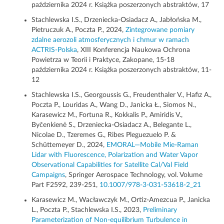
października 2024 r. Książka poszerzonych abstraktów, 17
Stachlewska I.S., Drzeniecka-Osiadacz A., Jabłońska M.,
Pietruczuk A., Poczta P., 2024,
Zintegrowane pomiary
zdalne aerozoli atmosferycznych i chmur w ramach
ACTRIS-Polska
, XIII Konferencja Naukowa Ochrona
Powietrza w Teorii i Praktyce, Zakopane, 15-18
października 2024 r. Książka poszerzonych abstraktów, 11-
12
Stachlewska I.S., Georgoussis G., Freudenthaler V., Hafiz A.,
Poczta P., Louridas A., Wang D., Janicka Ł., Siomos N.,
Karasewicz M., Fortuna R., Kokkalis P., Amiridis V.,
Byčenkienė S., Drzeniecka-Osiadacz A., Belegante L.,
Nicolae D., Tzeremes G., Ribes Pleguezuelo P. &
Schüttemeyer D., 2024,
EMORAL—Mobile Mie-Raman
Lidar with Fluorescence, Polarization and Water Vapor
Observational Capabilities for Satellite Cal/Val Field
Campaigns
, Springer Aerospace Technology, vol. Volume
Part F2592, 239-251,
10.1007/978-3-031-53618-2_21
Karasewicz M., Wacławczyk M., Ortiz-Amezcua P., Janicka
L., Poczta P., Stachlewska I.S., 2023,
Preliminary
Parameterization of Non-equilibrium Turbulence in