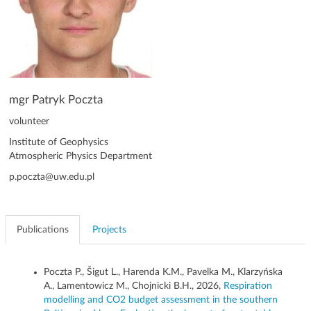
g
a
t
i
o
n
mgr Patryk Poczta
volunteer
Institute of Geophysics
Atmospheric Physics Department
p.poczta@uw.edu.pl
Publications
Projects
Poczta P., Šigut L., Harenda K.M., Pavelka M., Klarzyńska
A., Lamentowicz M., Chojnicki B.H., 2026,
Respiration
modelling and CO2 budget assessment in the southern