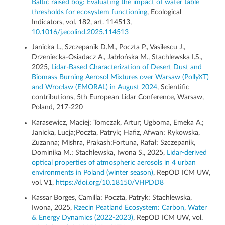
Baltic raised bog: Evaluating the impact of water table
thresholds for ecosystem functioning
, Ecological
Indicators, vol. 182, art. 114513,
10.1016/j.ecolind.2025.114513
Janicka L., Szczepanik D.M., Poczta P., Vasilescu J.,
Drzeniecka-Osiadacz A., Jabłońska M., Stachlewska I.S.,
2025,
Lidar-Based Characterization of Desert Dust and
Biomass Burning Aerosol Mixtures over Warsaw (PollyXT)
and Wrocław (EMORAL) in August 2024
, Scientific
contributions, 5th European Lidar Conference, Warsaw,
Poland, 217-220
Karasewicz, Maciej; Tomczak, Artur; Ugboma, Emeka A.;
Janicka, Lucja;Poczta, Patryk; Hafiz, Afwan; Rykowska,
Zuzanna; Mishra, Prakash;Fortuna, Rafał; Szczepanik,
Dominika M.; Stachlewska, Iwona S., 2025,
Lidar-derived
optical properties of atmospheric aerosols in 4 urban
environments in Poland (winter season)
, RepOD ICM UW,
vol. V1,
https://doi.org/10.18150/VHPDD8
Kassar Borges, Camilla; Poczta, Patryk; Stachlewska,
Iwona, 2025,
Rzecin Peatland Ecosystem: Carbon, Water
& Energy Dynamics (2022-2023)
, RepOD ICM UW, vol.