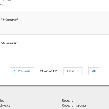
wna
 Malinowski
 Malinowski
←
Previous
Next
→
All
21
–
40
of
111
ies
Research
hysics
Research groups