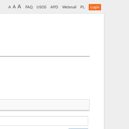
A
A
A
FAQ
USOS
APD
Webmail
PL
Login