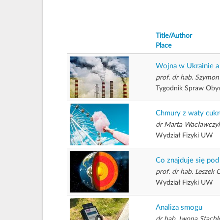
Title/Author
Place
Wojna w Ukrainie a
prof. dr hab. Szymon
Tygodnik Spraw Obyw
Chmury z waty cuk
dr Marta Wacławczy
Wydział Fizyki UW
Co znajduje się pod
prof. dr hab. Leszek
Wydział Fizyki UW
Analiza smogu
dr hab. Iwona Stachl