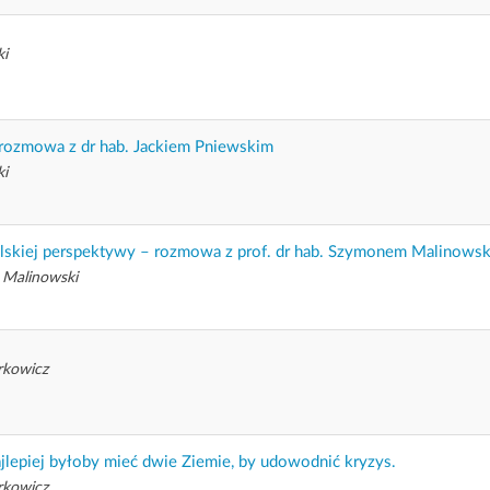
ki
 rozmowa z dr hab. Jackiem Pniewskim
ki
olskiej perspektywy – rozmowa z prof. dr hab. Szymonem Malinows
 Malinowski
rkowicz
jlepiej byłoby mieć dwie Ziemie, by udowodnić kryzys.
rkowicz