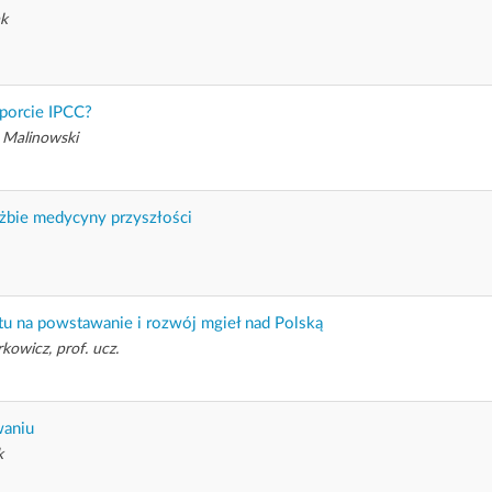
ak
porcie IPCC?
 Malinowski
żbie medycyny przyszłości
u na powstawanie i rozwój mgieł nad Polską
kowicz, prof. ucz.
waniu
k