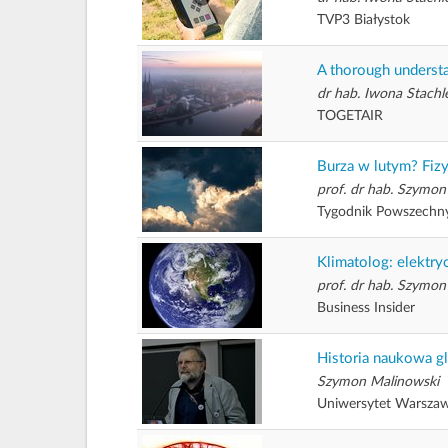
TVP3 Białystok
A thorough understa
dr hab. Iwona Stachl
TOGETAIR
Burza w lutym? Fizy
prof. dr hab. Szymon
Tygodnik Powszechn
Klimatolog: elektry
prof. dr hab. Szymon
Business Insider
Historia naukowa g
Szymon Malinowski
Uniwersytet Warszaw