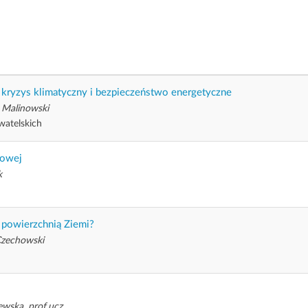
 kryzys klimatyczny i bezpieczeństwo energetyczne
 Malinowski
atelskich
rowej
k
 powierzchnią Ziemi?
 Czechowski
ewska, prof.ucz.