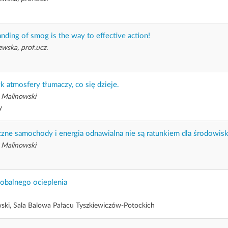
nding of smog is the way to effective action!
ewska, prof.ucz.
k atmosfery tłumaczy, co się dzieje.
 Malinowski
y
czne samochody i energia odnawialna nie są ratunkiem dla środowis
 Malinowski
lobalnego ocieplenia
ski, Sala Balowa Pałacu Tyszkiewiczów-Potockich