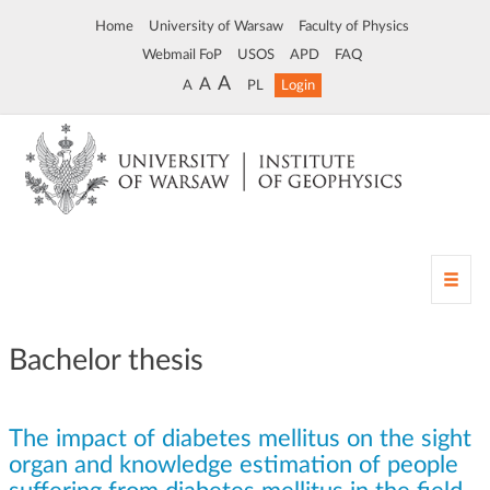
Home
University of Warsaw
Faculty of Physics
Webmail FoP
USOS
APD
FAQ
A
A
A
PL
Login
T
o
g
g
Bachelor thesis
l
e
n
The impact of diabetes mellitus on the sight
a
v
organ and knowledge estimation of people
i