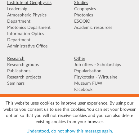
Institute of Geophysics
Studies
Leadership
Geophysics
Atmospheric Physics
Photonics
Department
ESOOiO
Photonics Department
Academic resources
Information Optics
Department
Administrative Office
Research
Other
Research groups
Job offers - Scholarships
Publications
Popularisation
Research projects
Fizykoteka - Wirtualne
Seminars
Muzeum FUW
Facebook
This website uses cookies to improve user experience. By using our
Terms of use
|
Privacy policy
|
Cookies
|
Accessibility declaration
|
Site
website you consent us to use this cookies. You can set your browser
map
option so that you will not receive cookies and you can also delete
© 2026 University of Warsaw, Faculty of Physics, Institute of Geophysics, ul.
existing cookies from your browser.
Pasteura 5, 02-093 Warszawa
Understood, do not show this message again.