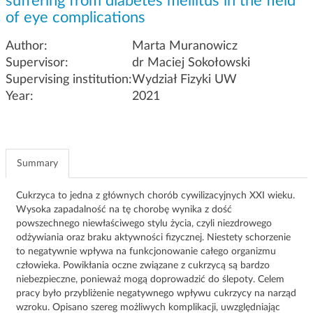
suffering from diabetes mellitus in the field
g
of eye complications
a
t
Author:
Marta Muranowicz
i
Supervisor:
dr Maciej Sokołowski
o
Supervising institution:
Wydział Fizyki UW
n
Year:
2021
Summary
Cukrzyca to jedna z głównych chorób cywilizacyjnych XXI wieku.
Wysoka zapadalność na tę chorobę wynika z dość
powszechnego niewłaściwego stylu życia, czyli niezdrowego
odżywiania oraz braku aktywności fizycznej. Niestety schorzenie
to negatywnie wpływa na funkcjonowanie całego organizmu
człowieka. Powikłania oczne związane z cukrzycą są bardzo
niebezpieczne, ponieważ mogą doprowadzić do ślepoty. Celem
pracy było przybliżenie negatywnego wpływu cukrzycy na narząd
wzroku. Opisano szereg możliwych komplikacji, uwzględniając