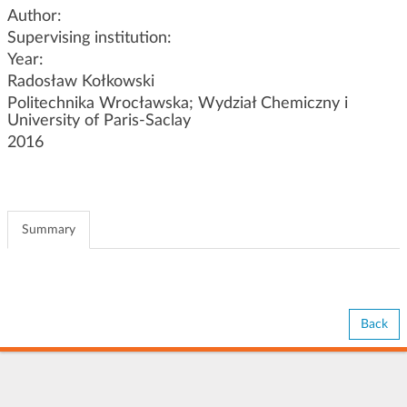
g
Author:
a
Supervising institution:
t
Year:
i
Radosław Kołkowski
o
Politechnika Wrocławska; Wydział Chemiczny i
n
University of Paris-Saclay
2016
Summary
Back