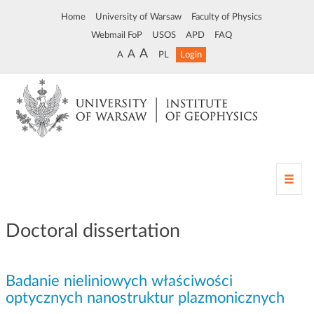
Home
University of Warsaw
Faculty of Physics
Webmail FoP
USOS
APD
FAQ
A
A
A
PL
Login
T
o
g
g
Doctoral dissertation
l
e
n
Badanie nieliniowych właściwości
a
v
optycznych nanostruktur plazmonicznych
i