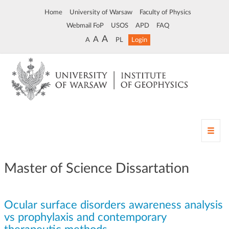
Home
University of Warsaw
Faculty of Physics
Webmail FoP
USOS
APD
FAQ
A
A
A
PL
Login
T
o
g
g
Master of Science Dissartation
l
e
n
Ocular surface disorders awareness analysis
a
v
vs prophylaxis and contemporary
i