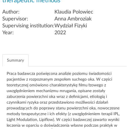
therapeutic methods
g
a
Author:
Klaudia Polowiec
t
Supervisor:
Anna Ambroziak
i
Supervising institution:
Wydział Fizyki
o
Year:
2022
n
Summary
Praca badawcza poświęcona analizie poziomu świadomości
pacjentów z rozpoznanym zespołem suchego oka. W części
teoretycznej omówiono charakterystykę filmu łzowego z
uwzględnieniem mechanizmu mrugania, opisane zostały
zaburzenia powierzchni oka wraz z definicjami, etiologią i
czynnikami ryzyka oraz przedstawiono możliwości działań
prowadzących do poprawy stanu powierzchni oka, nowoczesne
metody terapeutyczne i ich efekty (z uwzględnieniem terapii IPL,
Light Modulation, Lipiflow). W części badawczej zawarto wyniki
leczenia w oparciu o doświadczenia własne podczas praktyk w