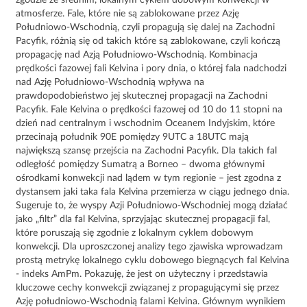
zgodzie ze średnim, lokalnym cyklem dobowym konwekcji w
atmosferze. Fale, które nie są zablokowane przez Azję
Południowo-Wschodnią, czyli propagują się dalej na Zachodni
Pacyfik, różnią się od takich które są zablokowane, czyli kończą
propagację nad Azją Południowo-Wschodnią. Kombinacja
prędkości fazowej fali Kelvina i pory dnia, o której fala nadchodzi
nad Azję Południowo-Wschodnią wpływa na
prawdopodobieństwo jej skutecznej propagacji na Zachodni
Pacyfik. Fale Kelvina o prędkości fazowej od 10 do 11 stopni na
dzień nad centralnym i wschodnim Oceanem Indyjskim, które
przecinają południk 90E pomiędzy 9UTC a 18UTC mają
największą szansę przejścia na Zachodni Pacyfik. Dla takich fal
odległość pomiędzy Sumatrą a Borneo – dwoma głównymi
ośrodkami konwekcji nad lądem w tym regionie – jest zgodna z
dystansem jaki taka fala Kelvina przemierza w ciągu jednego dnia.
Sugeruje to, że wyspy Azji Południowo-Wschodniej mogą działać
jako „filtr” dla fal Kelvina, sprzyjając skutecznej propagacji fal,
które poruszają się zgodnie z lokalnym cyklem dobowym
konwekcji. Dla uproszczonej analizy tego zjawiska wprowadzam
prostą metrykę lokalnego cyklu dobowego biegnących fal Kelvina
- indeks AmPm. Pokazuję, że jest on użyteczny i przedstawia
kluczowe cechy konwekcji związanej z propagującymi się przez
Azję południowo-Wschodnią falami Kelvina. Głównym wynikiem