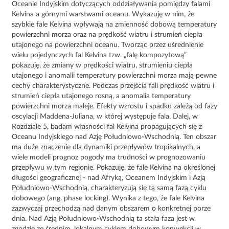
Oceanie Indyjskim dotyczących oddziaływania pomiędzy falami
Kelvina a górnymi warstwami oceanu. Wykazuję w nim, że
szybkie fale Kelvina wpływają na zmienność dobową temperatury
powierzchni morza oraz na prędkość wiatru i strumień ciepła
utajonego na powierzchni oceanu. Tworząc przez uśrednienie
wielu pojedynczych fal Kelvina tzw. „falę kompozytową”
pokazuję, że zmiany w prędkości wiatru, strumieniu ciepła
utajonego i anomalii temperatury powierzchni morza mają pewne
cechy charakterystyczne. Podczas przejścia fali prędkość wiatru i
strumień ciepła utajonego rosną, a anomalia temperatury
powierzchni morza maleje. Efekty wzrostu i spadku zależą od fazy
oscylacji Maddena-Juliana, w której występuje fala. Dalej, w
Rozdziale 5, badam własności fal Kelvina propagujących się z
Oceanu Indyjskiego nad Azję Południowo-Wschodnią. Ten obszar
ma duże znaczenie dla dynamiki przepływów tropikalnych, a
wiele modeli prognoz pogody ma trudności w prognozowaniu
przepływu w tym regionie. Pokazuję, że fale Kelvina na określonej
długości geograficznej - nad Afryką, Oceanem Indyjskim i Azją
Południowo-Wschodnią, charakteryzują się tą samą fazą cyklu
dobowego (ang. phase locking). Wynika z tego, że fale Kelvina
zazwyczaj przechodzą nad danym obszarem o konkretnej porze
dnia. Nad Azją Południowo-Wschodnią ta stała faza jest w