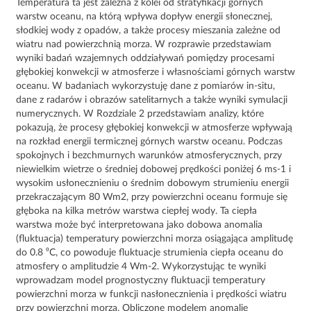
Temperatura ta jest zależna z kolei od stratyfikacji górnych
warstw oceanu, na którą wpływa dopływ energii słonecznej,
słodkiej wody z opadów, a także procesy mieszania zależne od
wiatru nad powierzchnią morza. W rozprawie przedstawiam
wyniki badań wzajemnych oddziaływań pomiędzy procesami
głębokiej konwekcji w atmosferze i własnościami górnych warstw
oceanu. W badaniach wykorzystuję dane z pomiarów in-situ,
dane z radarów i obrazów satelitarnych a także wyniki symulacji
numerycznych. W Rozdziale 2 przedstawiam analizy, które
pokazują, że procesy głębokiej konwekcji w atmosferze wpływają
na rozkład energii termicznej górnych warstw oceanu. Podczas
spokojnych i bezchmurnych warunków atmosferycznych, przy
niewielkim wietrze o średniej dobowej prędkości poniżej 6 ms-1 i
wysokim usłonecznieniu o średnim dobowym strumieniu energii
przekraczającym 80 Wm2, przy powierzchni oceanu formuje się
głęboka na kilka metrów warstwa ciepłej wody. Ta ciepła
warstwa może być interpretowana jako dobowa anomalia
(fluktuacja) temperatury powierzchni morza osiągająca amplitudę
do 0.8 ⁰C, co powoduje fluktuacje strumienia ciepła oceanu do
atmosfery o amplitudzie 4 Wm-2. Wykorzystując te wyniki
wprowadzam model prognostyczny fluktuacji temperatury
powierzchni morza w funkcji nasłonecznienia i prędkości wiatru
przy powierzchni morza. Obliczone modelem anomalie