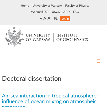
Home
University of Warsaw
Faculty of Physics
Webmail FoP
USOS
APD
FAQ
A
A
A
PL
Login
T
o
g
g
Doctoral dissertation
l
e
n
Air-sea interaction in tropical atnosphere:
a
v
influence of ocean mixtng on atmospheic
i