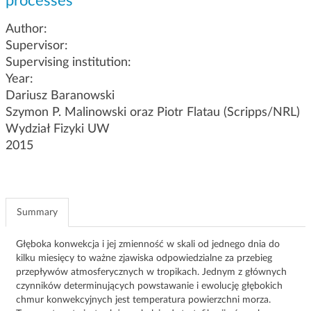
processes
g
a
Author:
t
Supervisor:
i
Supervising institution:
o
Year:
n
Dariusz Baranowski
Szymon P. Malinowski oraz Piotr Flatau (Scripps/NRL)
Wydział Fizyki UW
2015
Summary
Głęboka konwekcja i jej zmienność w skali od jednego dnia do
kilku miesięcy to ważne zjawiska odpowiedzialne za przebieg
przepływów atmosferycznych w tropikach. Jednym z głównych
czynników determinujących powstawanie i ewolucję głębokich
chmur konwekcyjnych jest temperatura powierzchni morza.