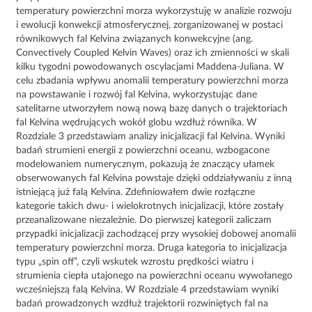
temperatury powierzchni morza wykorzystuję w analizie rozwoju
i ewolucji konwekcji atmosferycznej, zorganizowanej w postaci
równikowych fal Kelvina związanych konwekcyjne (ang.
Convectively Coupled Kelvin Waves) oraz ich zmienności w skali
kilku tygodni powodowanych oscylacjami Maddena-Juliana. W
celu zbadania wpływu anomalii temperatury powierzchni morza
na powstawanie i rozwój fal Kelvina, wykorzystując dane
satelitarne utworzyłem nową nową bazę danych o trajektoriach
fal Kelvina wędrujących wokół globu wzdłuż równika. W
Rozdziale 3 przedstawiam analizy inicjalizacji fal Kelvina. Wyniki
badań strumieni energii z powierzchni oceanu, wzbogacone
modelowaniem numerycznym, pokazują że znaczący ułamek
obserwowanych fal Kelvina powstaje dzięki oddziaływaniu z inną
istniejącą już falą Kelvina. Zdefiniowałem dwie rozłączne
kategorie takich dwu- i wielokrotnych inicjalizacji, które zostały
przeanalizowane niezależnie. Do pierwszej kategorii zaliczam
przypadki inicjalizacji zachodzącej przy wysokiej dobowej anomalii
temperatury powierzchni morza. Druga kategoria to inicjalizacja
typu „spin off”, czyli wskutek wzrostu prędkości wiatru i
strumienia ciepła utajonego na powierzchni oceanu wywołanego
wcześniejszą falą Kelvina. W Rozdziale 4 przedstawiam wyniki
badań prowadzonych wzdłuż trajektorii rozwiniętych fal na