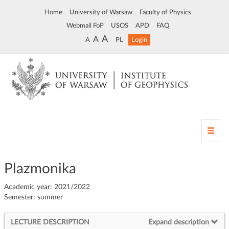
Home
University of Warsaw
Faculty of Physics
Webmail FoP
USOS
APD
FAQ
A
A
A
PL
Login
T
o
g
g
Plazmonika
l
e
Academic year: 2021/2022
n
Semester: summer
a
v
LECTURE DESCRIPTION
Expand description
i