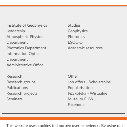
Institute of Geophysics
Studies
Leadership
Geophysics
Atmospheric Physics
Photonics
Department
ESOOiO
Photonics Department
Academic resources
Information Optics
Department
Administrative Office
Research
Other
Research groups
Job offers - Scholarships
Publications
Popularisation
Research projects
Fizykoteka - Wirtualne
Seminars
Muzeum FUW
Facebook
Terms of use
|
Privacy policy
|
Cookies
|
Accessibility declaration
|
Site
map
This website uses cookies to improve user experience. By using our